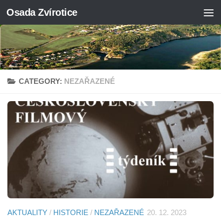
Osada Zvírotice
Skip to content
CATEGORY:
NEZAŘAZENÉ
AKTUALITY
/
HISTORIE
/
NEZAŘAZENÉ
20. 12. 2023