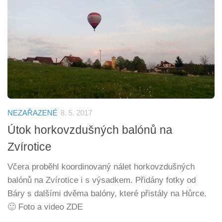
NEZAŘAZENÉ
8. 5. 2017
Útok horkovzdušných balónů na
Zvírotice
Včera proběhl koordinovaný nálet horkovzdušných
balónů na Zvírotice i s výsadkem. Přidány fotky od
Báry s dalšími dvěma balóny, které přistály na Hůrce.
🙂 Foto a video ZDE