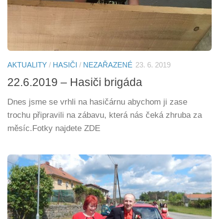
AKTUALITY
/
HASIČI
/
NEZAŘAZENÉ
23. 6. 2019
22.6.2019 – Hasiči brigáda
Dnes jsme se vrhli na hasičárnu abychom ji zase
trochu připravili na zábavu, která nás čeká zhruba za
měsíc.Fotky najdete ZDE