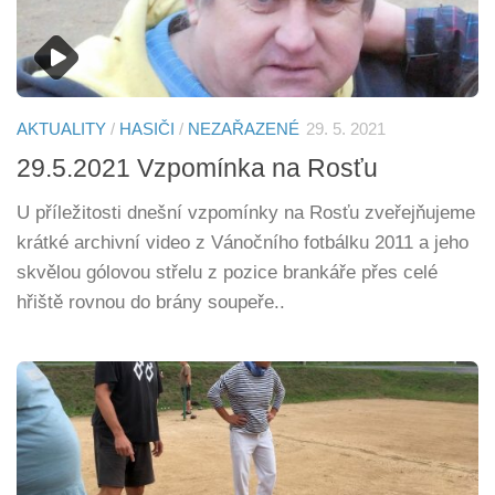
AKTUALITY
/
HASIČI
/
NEZAŘAZENÉ
29. 5. 2021
29.5.2021 Vzpomínka na Rosťu
U příležitosti dnešní vzpomínky na Rosťu zveřejňujeme
krátké archivní video z Vánočního fotbálku 2011 a jeho
skvělou gólovou střelu z pozice brankáře přes celé
hřiště rovnou do brány soupeře..