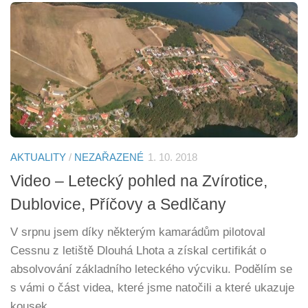
AKTUALITY
/
NEZAŘAZENÉ
1. 10. 2018
Video – Letecký pohled na Zvírotice,
Dublovice, Příčovy a Sedlčany
V srpnu jsem díky některým kamarádům pilotoval
Cessnu z letiště Dlouhá Lhota a získal certifikát o
absolvování základního leteckého výcviku. Podělím se
s vámi o část videa, které jsme natočili a které ukazuje
kousek...