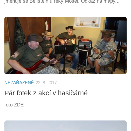
jmenuje se Beilstein u řeky Mosel. Odkaz na mapy...
NEZAŘAZENÉ
22. 8. 2017
Pár fotek z akcí v hasičárně
foto ZDE