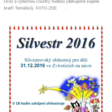
Océ) a výbornou country hudbou (děkujeme kapele
bratří Tomášků). FOTO ZDE .