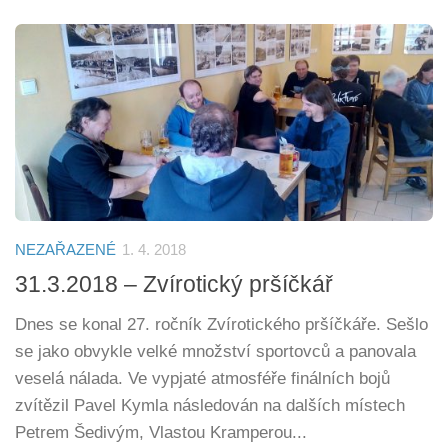
NEZAŘAZENÉ
1. 4. 2018
31.3.2018 – Zvírotický pršíčkář
Dnes se konal 27. ročník Zvírotického pršíčkáře. Sešlo
se jako obvykle velké množství sportovců a panovala
veselá nálada. Ve vypjaté atmosféře finálních bojů
zvítězil Pavel Kymla následován na dalších místech
Petrem Šedivým, Vlastou Kramperou...