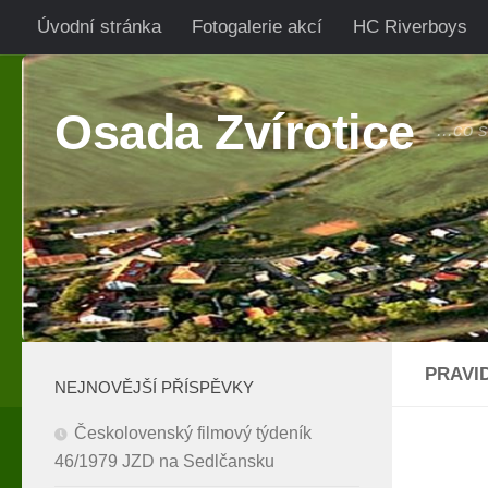
Úvodní stránka
Fotogalerie akcí
HC Riverboys
Skip to content
Osada Zvírotice
...co 
PRAVI
NEJNOVĚJŠÍ PŘÍSPĚVKY
Českolovenský filmový týdeník
46/1979 JZD na Sedlčansku