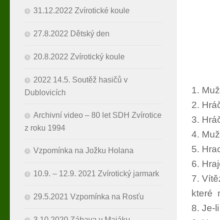
31.12.2022 Zvírotické koule
27.8.2022 Dětský den
20.8.2022 Zvírotický koule
2022 14.5. Soutěž hasičů v
1. Muž
Dublovicích
2. Hrá
Archivní video – 80 let SDH Zvírotice
3. Hrá
z roku 1994
4. Muž
5. Hra
Vzpomínka na Jožku Holana
6. Hra
10.9. – 12.9. 2021 Zvírotický jarmark
7. Vít
které 
29.5.2021 Vzpomínka na Rosťu
8. Je-
3.10.2020 Zábava v Majáku