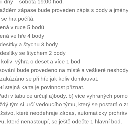
cí dny – sobota 19:00 hod.
aždém zápase bude proveden zápis s body a jmény
 se hra počítá:
lená v ruce 5 bodů
lená ve hře 4 body
 desítky a štychu 3 body
 desítky se štychem 2 body
á koliv výhra o deset a více 1 bod
sování bude provedeno na místě a veškeré neshody s
 zakázáno se při hře jak koliv domlouvat.
tí stejná karta je povinnost přiznat.
řadí v tabulce určují a)body, b) více vyhraných pom
ždý tým si určí vedoucího týmu, který se postará o z
žstvo, které neodehraje zápas, automaticky prohrá
u, které nenastoupí, se ještě odečte 1 hlavní bod.