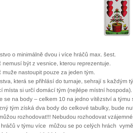
stvo o minimálně dvou i více hráčů max. šest.
č nemusí být z vesnice, kterou reprezentuje.
č muže nastoupit pouze za jeden tým.
stva, která se přihlásí do turnaje, sehrají s každý
cí místa si určí domácí tým (nejlépe místní hospoda).
je se na body – celkem 10 na jedno vítězství a týmu 
ězný tým získá dva body do celkové tabulky, bude n
můžou rozhodovat!!! Nebudou rozhodovat vzájemné
li hráčů v týmu více můžou se po celých hrách vyměn