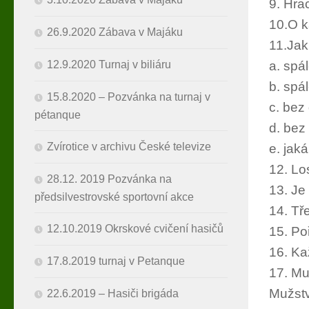
9. Hra
10.O k
26.9.2020 Zábava v Majáku
11.Jak
12.9.2020 Turnaj v biliáru
a. spá
b. spá
15.8.2020 – Pozvánka na turnaj v
c. bez
pétanque
d. bez
Zvírotice v archivu České televize
e. jak
12. Lo
28.12. 2019 Pozvánka na
13. Je
předsilvestrovské sportovní akce
14. Tře
12.10.2019 Okrskové cvičení hasičů
15. Po
16. Ka
17.8.2019 turnaj v Petanque
17. Mu
Mužstv
22.6.2019 – Hasiči brigáda