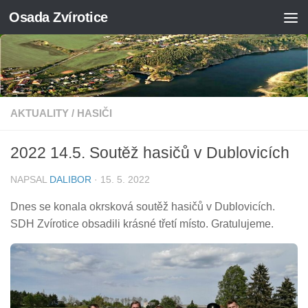
Osada Zvírotice
Skip to content
AKTUALITY
/
HASIČI
2022 14.5. Soutěž hasičů v Dublovicích
NAPSAL
DALIBOR
·
15. 5. 2022
Dnes se konala okrsková soutěž hasičů v Dublovicích.
SDH Zvírotice obsadili krásné třetí místo. Gratulujeme.