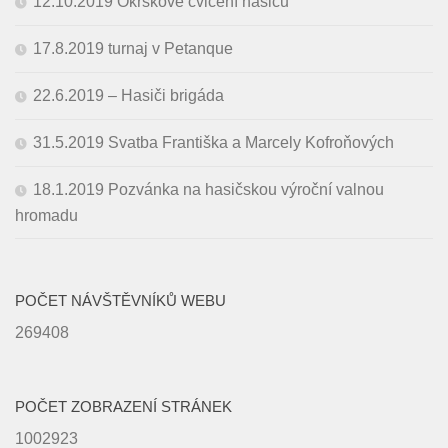
12.10.2019 Okrskové cvičení hasičů
17.8.2019 turnaj v Petanque
22.6.2019 – Hasiči brigáda
31.5.2019 Svatba Františka a Marcely Kofroňových
18.1.2019 Pozvánka na hasičskou výroční valnou
hromadu
POČET NÁVŠTĚVNÍKŮ WEBU
269408
POČET ZOBRAZENÍ STRÁNEK
1002923