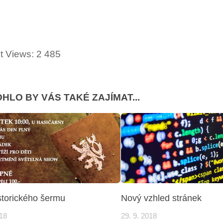
t Views:
2 485
HLO BY VÁS TAKÉ ZAJÍMAT...
storického šermu
Nový vzhled stránek
018
29. 9. 2018