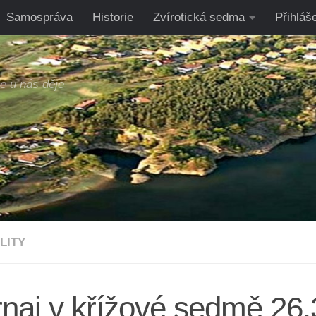
Samospráva
Historie
Zvírotická sedma
Přihláš
se u nás děje
LITY
rnaj v křížové sedmě 26.