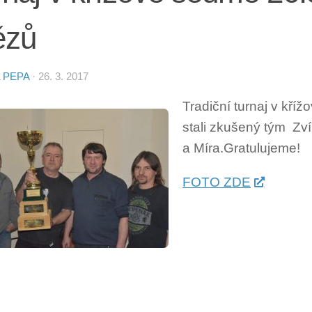
ězů
L
PEPA
·
26. 3. 2017
Tradiční turnaj v kří
stali zkušený tým Zví
a Míra.Gratulujeme!
FOTO ZDE