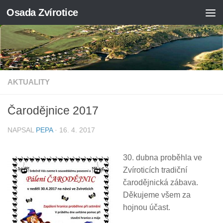
Osada Zvírotice
Skip to content
AKTUALITY
Čarodějnice 2017
NAPSAL
PEPA
·
16. 4. 2017
30. dubna proběhla ve
Zvíroticích tradiční
čarodějnická zábava.
Děkujeme všem za
hojnou účast.