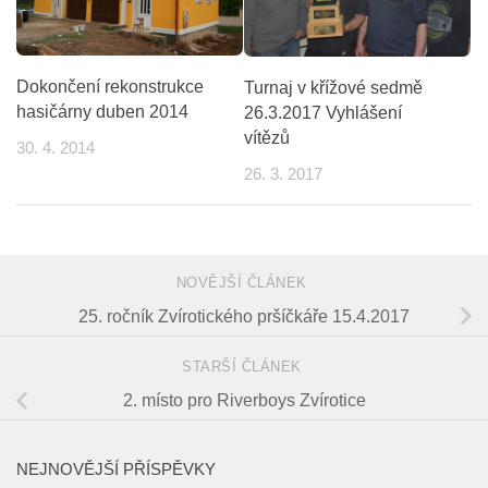
Dokončení rekonstrukce
Turnaj v křížové sedmě
hasičárny duben 2014
26.3.2017 Vyhlášení
vítězů
30. 4. 2014
26. 3. 2017
NOVĚJŠÍ ČLÁNEK
25. ročník Zvírotického pršíčkáře 15.4.2017
STARŠÍ ČLÁNEK
2. místo pro Riverboys Zvírotice
NEJNOVĚJŠÍ PŘÍSPĚVKY