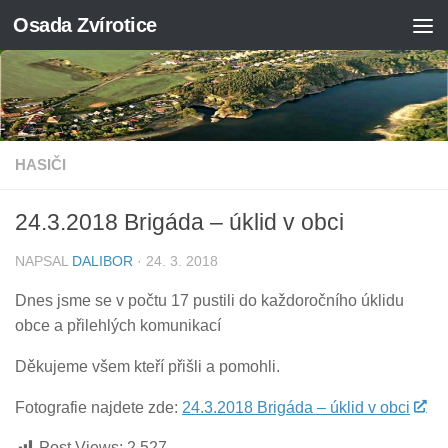
Osada Zvírotice
Skip to content
HASIČI
24.3.2018 Brigáda – úklid v obci
NAPSAL
DALIBOR
·
24. 3. 2018
Dnes jsme se v počtu 17 pustili do každoročního úklidu
obce a přilehlých komunikací
Děkujeme všem kteří přišli a pomohli.
Fotografie najdete zde:
24.3.2018 Brigáda – úklid v obci
Post Views:
2 527