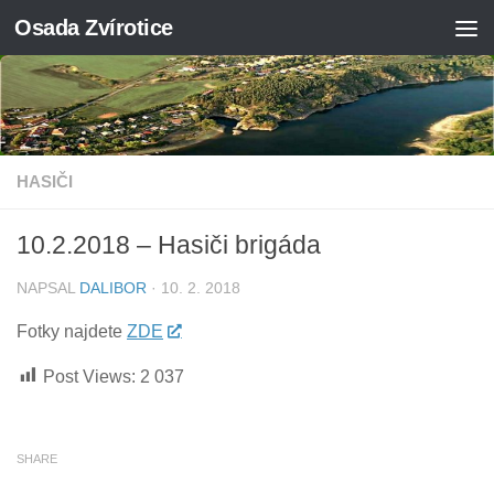
Osada Zvírotice
Skip to content
HASIČI
10.2.2018 – Hasiči brigáda
NAPSAL
DALIBOR
·
10. 2. 2018
Fotky najdete
ZDE
Post Views:
2 037
SHARE