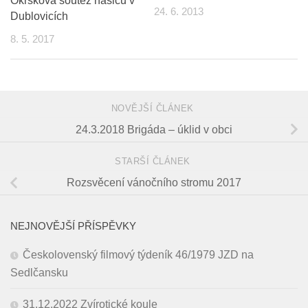
Okrsková soutěž hasičů v
24. 6. 2013
Dublovicích
8. 5. 2017
NOVĚJŠÍ ČLÁNEK
24.3.2018 Brigáda – úklid v obci
STARŠÍ ČLÁNEK
Rozsvěcení vánočního stromu 2017
NEJNOVĚJŠÍ PŘÍSPĚVKY
Českolovenský filmový týdeník 46/1979 JZD na
Sedlčansku
31.12.2022 Zvírotické koule