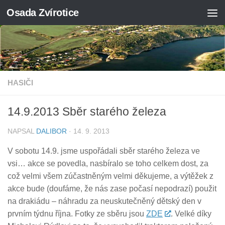
Osada Zvírotice
Skip to content
HASIČI
14.9.2013 Sběr starého železa
NAPSAL
DALIBOR
·
14. 9. 2013
V sobotu 14.9. jsme uspořádali sběr starého železa ve
vsi… akce se povedla, nasbíralo se toho celkem dost, za
což velmi všem zúčastněným velmi děkujeme, a výtěžek z
akce bude (doufáme, že nás zase počasí nepodrazí) použit
na drakiádu – náhradu za neuskutečněný dětský den v
prvním týdnu října. Fotky ze sběru jsou
ZDE
. Velké díky