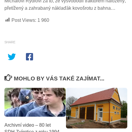
Michalovi Rýdlovi za to, že vysvobodil traktorem naložený,
přetížený a zahrabaný náklaďák kovošrotu z bahna…
Post Views:
1 960
SHARE
MOHLO BY VÁS TAKÉ ZAJÍMAT...
Archivní video – 80 let
SDH Zvírotice z roku 1994