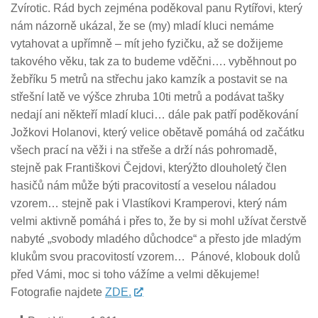
Zvírotic. Rád bych zejména poděkoval panu Rytířovi, který
nám názorně ukázal, že se (my) mladí kluci nemáme
vytahovat a upřímně – mít jeho fyzičku, až se dožijeme
takového věku, tak za to budeme vděčni…. vyběhnout po
žebříku 5 metrů na střechu jako kamzík a postavit se na
střešní latě ve výšce zhruba 10ti metrů a podávat tašky
nedají ani někteří mladí kluci… dále pak patří poděkování
Jožkovi Holanovi, který velice obětavě pomáhá od začátku
všech prací na věži i na střeše a drží nás pohromadě,
stejně pak Františkovi Čejdovi, kterýžto dlouholetý člen
hasičů nám může býti pracovitostí a veselou náladou
vzorem… stejně pak i Vlastíkovi Kramperovi, který nám
velmi aktivně pomáhá i přes to, že by si mohl užívat čerstvě
nabyté „svobody mladého důchodce“ a přesto jde mladým
klukům svou pracovitostí vzorem… Pánové, klobouk dolů
před Vámi, moc si toho vážíme a velmi děkujeme!
Fotografie najdete
ZDE.