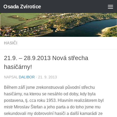
Osada Zvírotice
Skip to content
HASIČI
21.9. – 28.9.2013 Nová střecha
hasičárny!
NAPSAL
DALIBOR
·
21. 9. 2013
Během září jsme zrekonstruovali původní střechu
hasičárny, na kterou se nesáhlo od doby, kdy byla
postavena, tj. cca roku 1953. Hlavním realizátorem byl
mistr Miroslav Štefan a jeho parta a do toho jsme mu
sekundovali my dobrovolní hasiči a další kamarádi ze