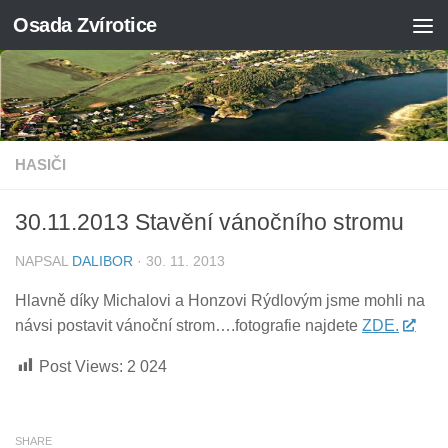
Osada Zvírotice
Skip to content
HASIČI
30.11.2013 Stavění vánočního stromu
NAPSAL
DALIBOR
·
30. 11. 2013
Hlavně díky Michalovi a Honzovi Rýdlovým jsme mohli na
návsi postavit vánoční strom….fotografie najdete
ZDE.
Post Views:
2 024
SHARE